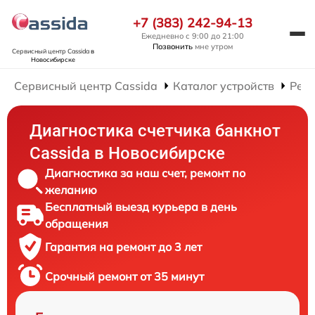
+7 (383) 242-94-13
Ежедневно с 9:00 до 21:00
Позвонить
мне утром
Сервисный центр Cassida
в
Новосибирске
Сервисный центр Cassida
Каталог устройств
Ремо
Диагностика счетчика банкнот
Cassida в Новосибирске
Диагностика за наш счет, ремонт по
желанию
Бесплатный выезд курьера в день
обращения
Гарантия на ремонт до 3 лет
Срочный ремонт от 35 минут